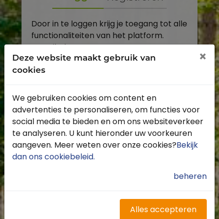
Door in te loggen krijg je toegang tot alle
functionaliteiten van het platform.
E-mailadres
×
Deze website maakt gebruik van
cookies
Wachtwoord
We gebruiken cookies om content en
Toon
advertenties te personaliseren, om functies voor
Inloggen
social media te bieden en om ons websiteverkeer
te analyseren. U kunt hieronder uw voorkeuren
Wachtwoord vergeten?
aangeven. Meer weten over onze cookies?
Bekijk
dan ons cookiebeleid
.
beheren
Heb je nog geen account?
Profiteer van de vele voordelen door je
Alles accepteren
gratis te registreren.