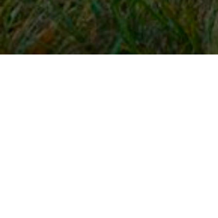
Snel naar
Inloggen
Registreren
Contact
FAQ
Meldpunt
KNHS-ledenvoordeel