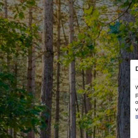
W
p
o
v
B