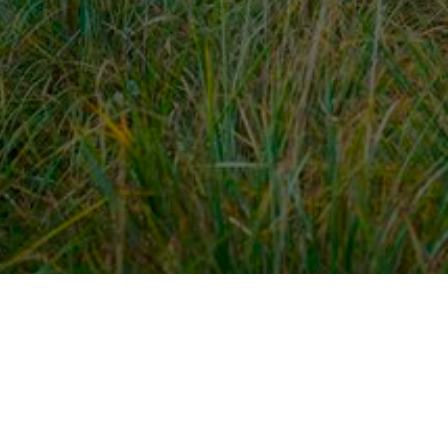
dek meer
Voor ondernemers
es
PaardenWelkom aanmeld