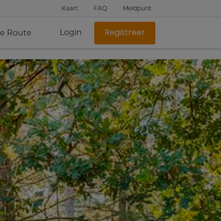
Kaart
FAQ
Meldpunt
Login
je Route
Registreer