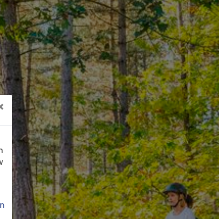
×
n
w
n