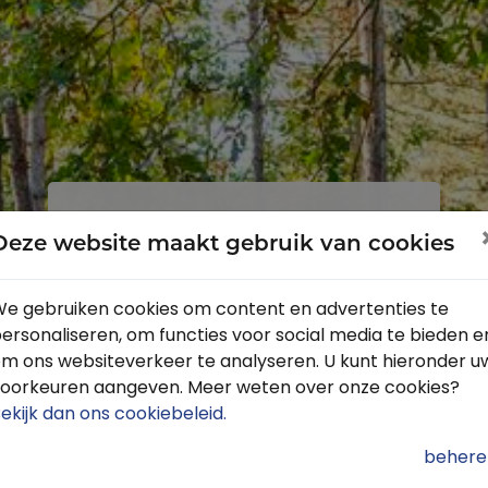
Inloggen
Registreren
Deze website maakt gebruik van cookies
e gebruiken cookies om content en advertenties te
ersonaliseren, om functies voor social media te bieden e
Profiteer van de vele voordelen door
m ons websiteverkeer te analyseren. U kunt hieronder u
je gratis te registreren.
oorkeuren aangeven. Meer weten over onze cookies?
Krijg toegang tot de beschikbare
ekijk dan ons cookiebeleid
.
routes door heel Nederland
behere
Blijf op de hoogte van de leukste