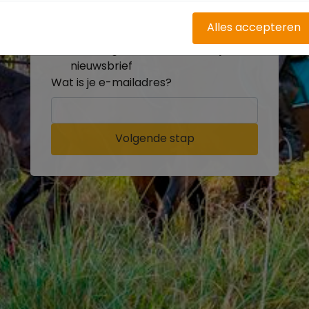
buitenritten
Word gratis onderdeel van de
Alles accepteren
community
Ontvang de leukste Buitenrijden
nieuwsbrief
Wat is je e-mailadres?
Volgende stap