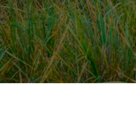
Over ons
en
Provincies / gemeentes