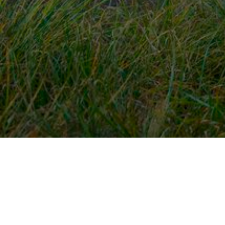
Snel naar
Ont
Inloggen
Rout