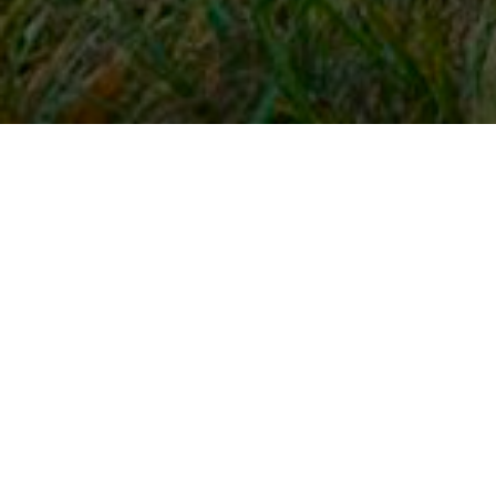
Snel naar
Inloggen
Registreren
Contact
FAQ
Meldpunt
KNHS-ledenvoordeel