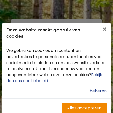
Inloggen
Registreren
×
Deze website maakt gebruik van
cookies
We gebruiken cookies om content en
advertenties te personaliseren, om functies voor
Profiteer van de vele voordelen door je
social media te bieden en om ons websiteverkeer
gratis te registreren.
te analyseren. U kunt hieronder uw voorkeuren
Krijg toegang tot de beschikbare
aangeven. Meer weten over onze cookies?
Bekijk
routes door heel Nederland
dan ons cookiebeleid
.
Blijf op de hoogte van de leukste
buitenritten
beheren
Word gratis onderdeel van de
community
Ontvang de leukste Buitenrijden
Alles accepteren
nieuwsbrief