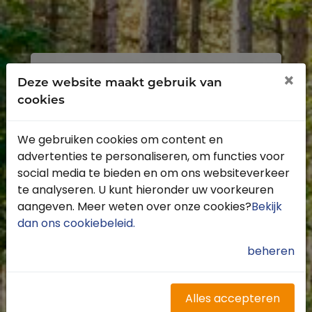
Inloggen
Registreren
×
Deze website maakt gebruik van
cookies
We gebruiken cookies om content en
advertenties te personaliseren, om functies voor
Profiteer van de vele voordelen door je
social media te bieden en om ons websiteverkeer
gratis te registreren.
te analyseren. U kunt hieronder uw voorkeuren
Krijg toegang tot de beschikbare
aangeven. Meer weten over onze cookies?
Bekijk
routes door heel Nederland
dan ons cookiebeleid
.
Blijf op de hoogte van de leukste
buitenritten
beheren
Word gratis onderdeel van de
community
Ontvang de leukste Buitenrijden
Alles accepteren
nieuwsbrief