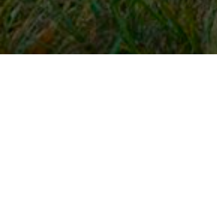
Snel naar
Inloggen
Registreren
Contact
FAQ
Meldpunt
KNHS-ledenvoordeel