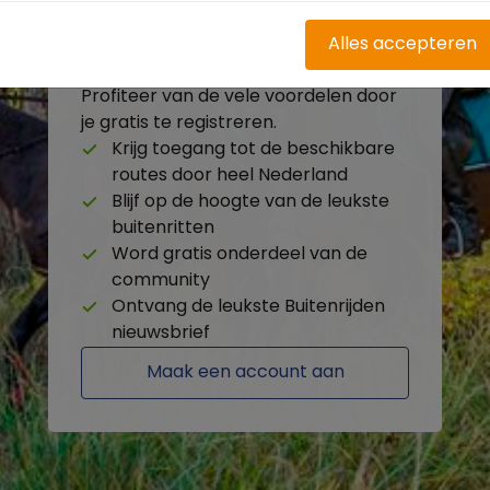
Alles accepteren
Heb je nog geen account?
Profiteer van de vele voordelen door
je gratis te registreren.
Krijg toegang tot de beschikbare
routes door heel Nederland
Blijf op de hoogte van de leukste
buitenritten
Word gratis onderdeel van de
community
Ontvang de leukste Buitenrijden
nieuwsbrief
Maak een account aan