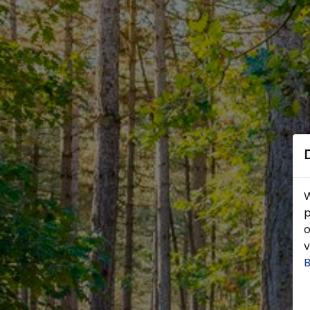
W
p
o
v
B