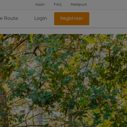
Kaart
FAQ
Meldpunt
je Route
Login
Registreer