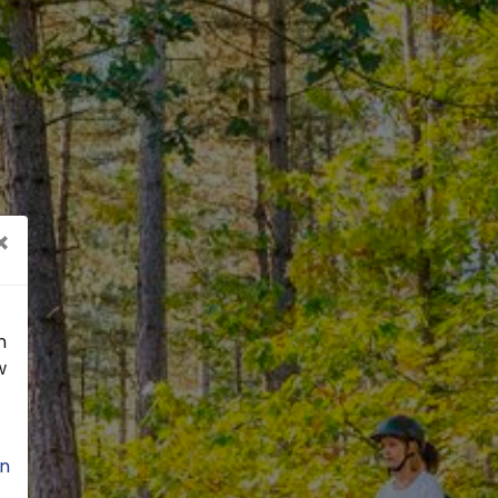
×
n
w
n