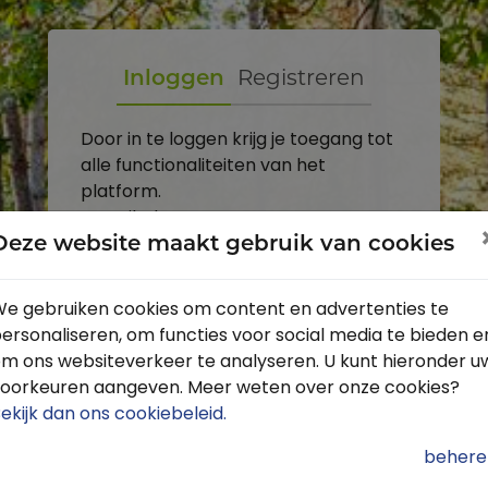
Inloggen
Registreren
Door in te loggen krijg je toegang tot
alle functionaliteiten van het
platform.
E-mailadres
Deze website maakt gebruik van cookies
Wachtwoord
e gebruiken cookies om content en advertenties te
ersonaliseren, om functies voor social media te bieden e
Toon
m ons websiteverkeer te analyseren. U kunt hieronder u
Inloggen
oorkeuren aangeven. Meer weten over onze cookies?
ekijk dan ons cookiebeleid
.
Wachtwoord vergeten?
behere