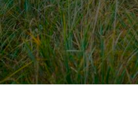
dek meer
Voor ondernemers
es
PaardenWelkom aanmeld