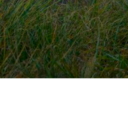
Snel naar
Ont
Inloggen
Rout