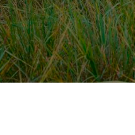
Over ons
en
Provincies / gemeentes