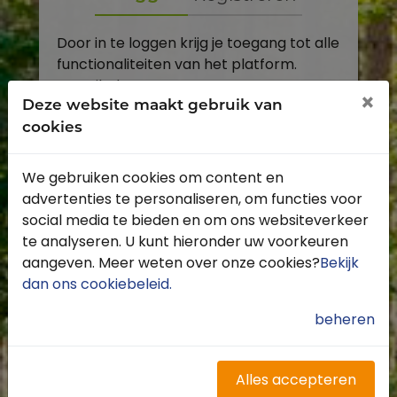
Door in te loggen krijg je toegang tot alle
functionaliteiten van het platform.
E-mailadres
×
Deze website maakt gebruik van
cookies
Wachtwoord
We gebruiken cookies om content en
Toon
advertenties te personaliseren, om functies voor
Inloggen
social media te bieden en om ons websiteverkeer
te analyseren. U kunt hieronder uw voorkeuren
Wachtwoord vergeten?
aangeven. Meer weten over onze cookies?
Bekijk
dan ons cookiebeleid
.
beheren
Heb je nog geen account?
Profiteer van de vele voordelen door je
Alles accepteren
gratis te registreren.