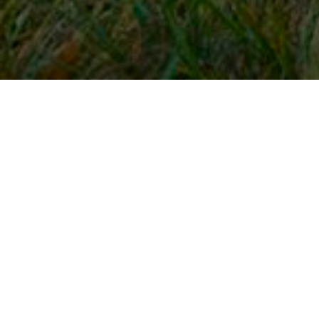
Snel naar
Inloggen
Registreren
Contact
FAQ
Meldpunt
KNHS-ledenvoordeel