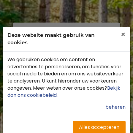
Inloggen
Registreren
×
Deze website maakt gebruik van
cookies
We gebruiken cookies om content en
advertenties te personaliseren, om functies voor
Profiteer van de vele voordelen door je
social media te bieden en om ons websiteverkeer
gratis te registreren.
te analyseren. U kunt hieronder uw voorkeuren
Krijg toegang tot de beschikbare
aangeven. Meer weten over onze cookies?
Bekijk
routes door heel Nederland
dan ons cookiebeleid
.
Blijf op de hoogte van de leukste
buitenritten
beheren
Word gratis onderdeel van de
community
Ontvang de leukste Buitenrijden
Alles accepteren
nieuwsbrief