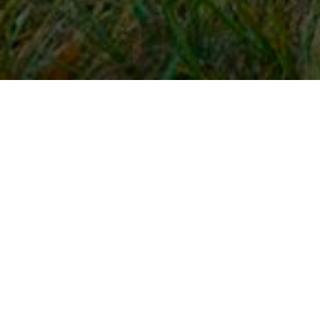
Snel naar
Inloggen
Registreren
Contact
FAQ
Meldpunt
KNHS-ledenvoordeel