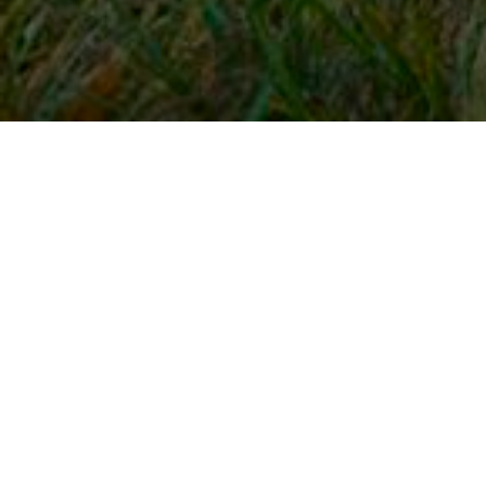
Snel naar
Inloggen
Registreren
Contact
FAQ
Meldpunt
KNHS-ledenvoordeel