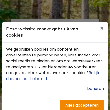
Inloggen
Registreren
×
Deze website maakt gebruik van
cookies
We gebruiken cookies om content en
advertenties te personaliseren, om functies voor
Profiteer van de vele voordelen door je
social media te bieden en om ons websiteverkeer
gratis te registreren.
te analyseren. U kunt hieronder uw voorkeuren
Krijg toegang tot de beschikbare
aangeven. Meer weten over onze cookies?
Bekijk
routes door heel Nederland
dan ons cookiebeleid
.
Blijf op de hoogte van de leukste
buitenritten
beheren
Word gratis onderdeel van de
community
Ontvang de leukste Buitenrijden
Alles accepteren
nieuwsbrief