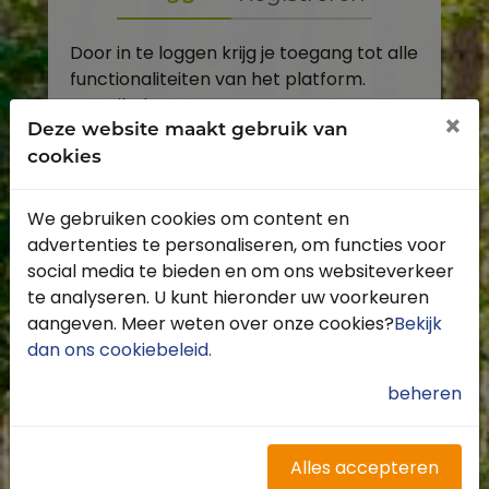
Door in te loggen krijg je toegang tot alle
functionaliteiten van het platform.
E-mailadres
×
Deze website maakt gebruik van
cookies
Wachtwoord
We gebruiken cookies om content en
Toon
advertenties te personaliseren, om functies voor
Inloggen
social media te bieden en om ons websiteverkeer
te analyseren. U kunt hieronder uw voorkeuren
Wachtwoord vergeten?
aangeven. Meer weten over onze cookies?
Bekijk
dan ons cookiebeleid
.
beheren
Heb je nog geen account?
Profiteer van de vele voordelen door je
Alles accepteren
gratis te registreren.