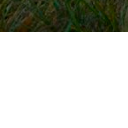
Snel naar
Inloggen
Registreren
Contact
FAQ
Meldpunt
KNHS-ledenvoordeel