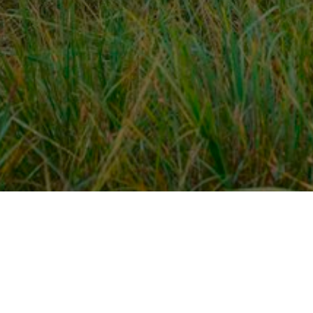
Over ons
en
Provincies / gemeentes