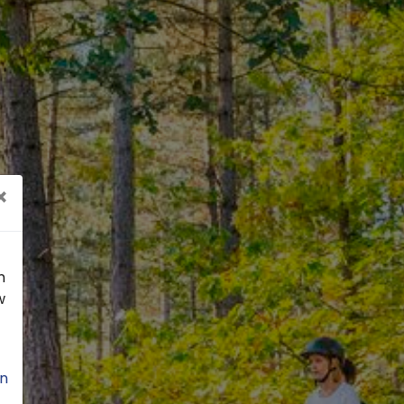
×
n
w
n