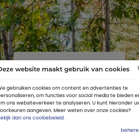
Inloggen
Registreren
Deze website maakt gebruik van cookies
e gebruiken cookies om content en advertenties te
ersonaliseren, om functies voor social media te bieden e
Profiteer van de vele voordelen door
m ons websiteverkeer te analyseren. U kunt hieronder u
je gratis te registreren.
oorkeuren aangeven. Meer weten over onze cookies?
Krijg toegang tot de beschikbare
ekijk dan ons cookiebeleid
.
routes door heel Nederland
behere
Blijf op de hoogte van de leukste