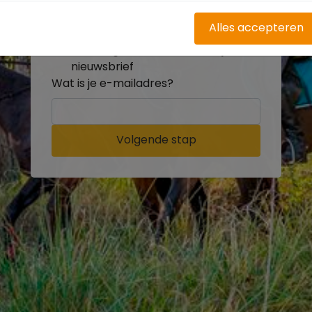
buitenritten
Word gratis onderdeel van de
Alles accepteren
community
Ontvang de leukste Buitenrijden
nieuwsbrief
Wat is je e-mailadres?
Volgende stap