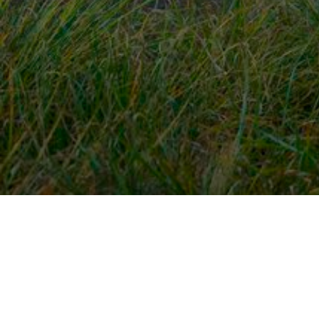
Snel naar
Ont
Inloggen
Rout