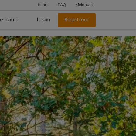
Kaart
FAQ
Meldpunt
je Route
Login
Registreer