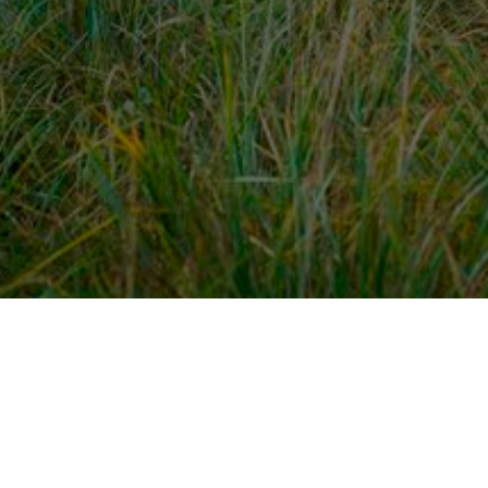
dek meer
Voor ondernemers
es
PaardenWelkom aanmeld