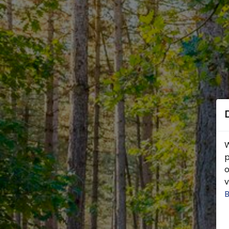
W
p
o
v
B