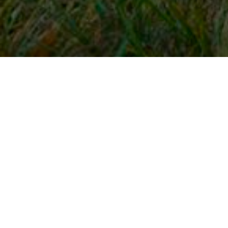
Snel naar
Inloggen
Registreren
Contact
FAQ
Meldpunt
KNHS-ledenvoordeel