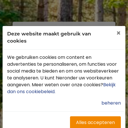
Inloggen
Registreren
×
Deze website maakt gebruik van
cookies
We gebruiken cookies om content en
advertenties te personaliseren, om functies voor
Profiteer van de vele voordelen door je
social media te bieden en om ons websiteverkeer
gratis te registreren.
te analyseren. U kunt hieronder uw voorkeuren
Krijg toegang tot de beschikbare
aangeven. Meer weten over onze cookies?
Bekijk
routes door heel Nederland
dan ons cookiebeleid
.
Blijf op de hoogte van de leukste
buitenritten
beheren
Word gratis onderdeel van de
community
Ontvang de leukste Buitenrijden
Alles accepteren
nieuwsbrief