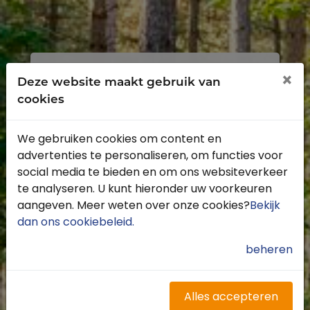
Inloggen
Registreren
×
Deze website maakt gebruik van
cookies
We gebruiken cookies om content en
advertenties te personaliseren, om functies voor
Profiteer van de vele voordelen door je
social media te bieden en om ons websiteverkeer
gratis te registreren.
te analyseren. U kunt hieronder uw voorkeuren
Krijg toegang tot de beschikbare
aangeven. Meer weten over onze cookies?
Bekijk
routes door heel Nederland
dan ons cookiebeleid
.
Blijf op de hoogte van de leukste
buitenritten
beheren
Word gratis onderdeel van de
community
Ontvang de leukste Buitenrijden
Alles accepteren
nieuwsbrief