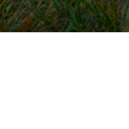
Snel naar
Inloggen
Registreren
Contact
FAQ
Meldpunt
KNHS-ledenvoordeel