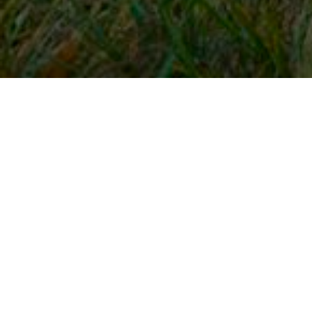
Snel naar
Inloggen
Registreren
Contact
FAQ
Meldpunt
KNHS-ledenvoordeel