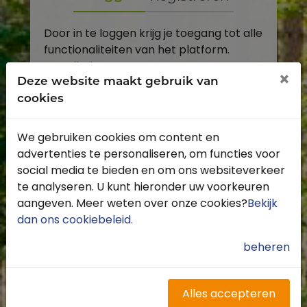
Door in te loggen krijg je toegang tot alle
functionaliteiten van het platform.
E-mailadres
×
Deze website maakt gebruik van
cookies
Wachtwoord
We gebruiken cookies om content en
Toon
advertenties te personaliseren, om functies voor
Inloggen
social media te bieden en om ons websiteverkeer
te analyseren. U kunt hieronder uw voorkeuren
Wachtwoord vergeten?
aangeven. Meer weten over onze cookies?
Bekijk
dan ons cookiebeleid
.
beheren
Heb je nog geen account?
Profiteer van de vele voordelen door je
Alles accepteren
gratis te registreren.