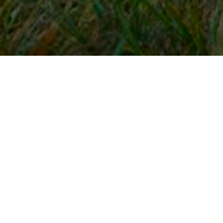
Snel naar
Inloggen
Registreren
Contact
FAQ
Meldpunt
KNHS-ledenvoordeel