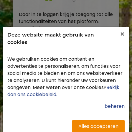
Door in te loggen krijg je toegang tot alle
functionaliteiten van het platform.
E-mailadres
×
Deze website maakt gebruik van
cookies
Wachtwoord
We gebruiken cookies om content en
Toon
advertenties te personaliseren, om functies voor
Inloggen
social media te bieden en om ons websiteverkeer
te analyseren. U kunt hieronder uw voorkeuren
Wachtwoord vergeten?
aangeven. Meer weten over onze cookies?
Bekijk
dan ons cookiebeleid
.
beheren
Heb je nog geen account?
Profiteer van de vele voordelen door je
Alles accepteren
gratis te registreren.