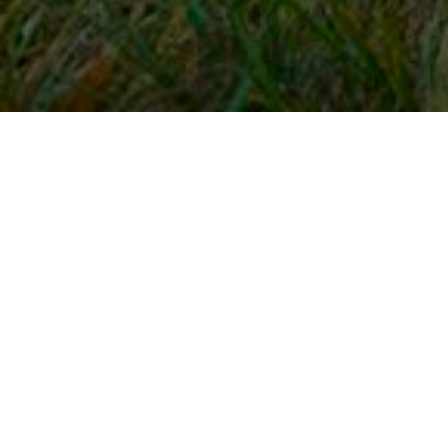
Snel naar
Inloggen
Registreren
Contact
FAQ
Meldpunt
KNHS-ledenvoordeel