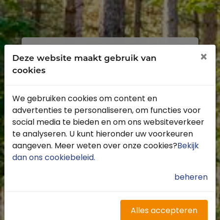
Inloggen
Registreren
×
Deze website maakt gebruik van
cookies
We gebruiken cookies om content en
advertenties te personaliseren, om functies voor
Profiteer van de vele voordelen door je
social media te bieden en om ons websiteverkeer
gratis te registreren.
te analyseren. U kunt hieronder uw voorkeuren
Krijg toegang tot de beschikbare
aangeven. Meer weten over onze cookies?
Bekijk
routes door heel Nederland
dan ons cookiebeleid
.
Blijf op de hoogte van de leukste
buitenritten
beheren
Word gratis onderdeel van de
community
Ontvang de leukste Buitenrijden
Alles accepteren
nieuwsbrief