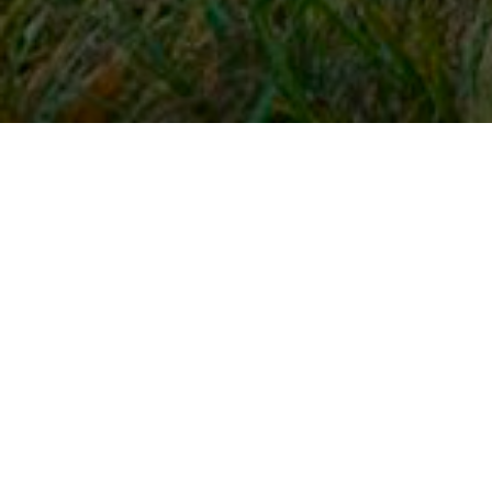
Snel naar
Inloggen
Registreren
Contact
FAQ
Meldpunt
KNHS-ledenvoordeel