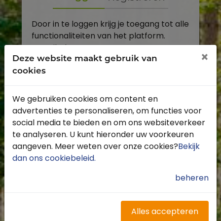
Door in te loggen krijg je toegang tot alle
functionaliteiten van het platform.
E-mailadres
×
Deze website maakt gebruik van
cookies
Wachtwoord
We gebruiken cookies om content en
Toon
advertenties te personaliseren, om functies voor
Inloggen
social media te bieden en om ons websiteverkeer
te analyseren. U kunt hieronder uw voorkeuren
Wachtwoord vergeten?
aangeven. Meer weten over onze cookies?
Bekijk
dan ons cookiebeleid
.
beheren
Heb je nog geen account?
Profiteer van de vele voordelen door je
Alles accepteren
gratis te registreren.