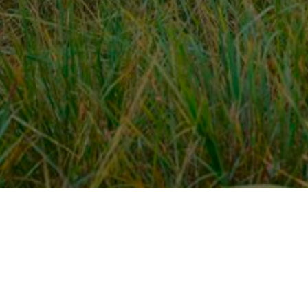
Over ons
en
Provincies / gemeentes