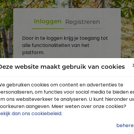
Registreren
Inloggen
Door in te loggen krijg je toegang tot
alle functionaliteiten van het
platform.
E-mailadres
Deze website maakt gebruik van cookies
Wachtwoord
e gebruiken cookies om content en advertenties te
ersonaliseren, om functies voor social media te bieden e
Toon
m ons websiteverkeer te analyseren. U kunt hieronder u
Inloggen
oorkeuren aangeven. Meer weten over onze cookies?
ekijk dan ons cookiebeleid
.
Wachtwoord vergeten?
behere