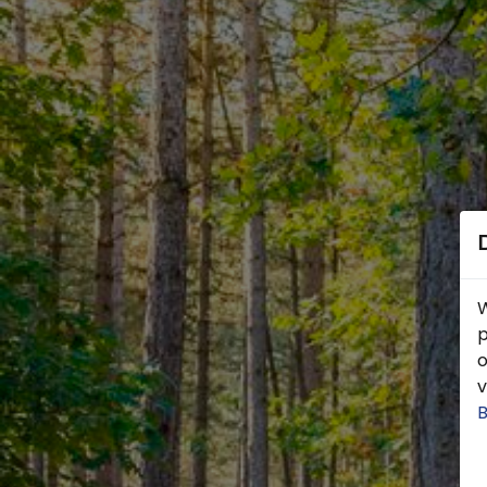
W
p
o
v
B