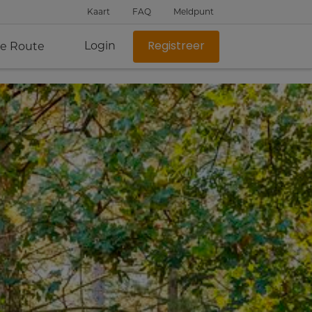
Kaart
FAQ
Meldpunt
Login
je Route
Registreer