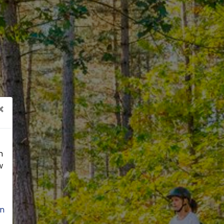
×
n
w
n