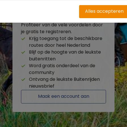
Alles accepteren
Heb je nog geen account?
Profiteer van de vele voordelen door
je gratis te registreren.
Krijg toegang tot de beschikbare
routes door heel Nederland
Blijf op de hoogte van de leukste
buitenritten
Word gratis onderdeel van de
community
Ontvang de leukste Buitenrijden
nieuwsbrief
Maak een account aan