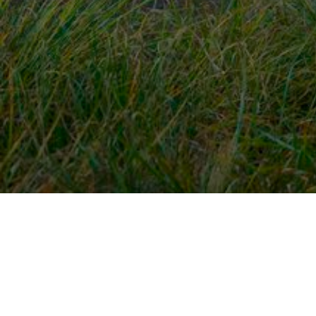
Snel naar
Ont
Inloggen
Rout