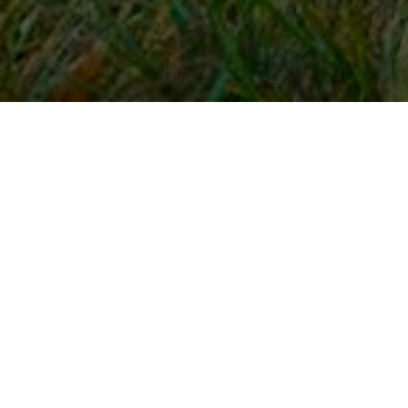
Snel naar
Inloggen
Registreren
Contact
FAQ
Meldpunt
KNHS-ledenvoordeel