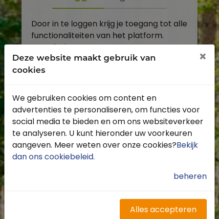
Door in te loggen krijg je toegang tot alle
functionaliteiten van het platform.
E-mailadres
×
Deze website maakt gebruik van
cookies
Wachtwoord
We gebruiken cookies om content en
Toon
advertenties te personaliseren, om functies voor
Inloggen
social media te bieden en om ons websiteverkeer
te analyseren. U kunt hieronder uw voorkeuren
Wachtwoord vergeten?
aangeven. Meer weten over onze cookies?
Bekijk
dan ons cookiebeleid
.
beheren
Heb je nog geen account?
Profiteer van de vele voordelen door je
Alles accepteren
gratis te registreren.