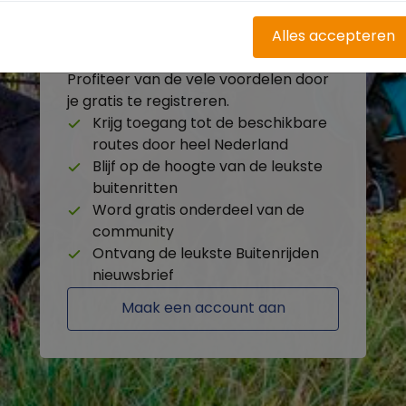
Alles accepteren
Heb je nog geen account?
Profiteer van de vele voordelen door
je gratis te registreren.
Krijg toegang tot de beschikbare
routes door heel Nederland
Blijf op de hoogte van de leukste
buitenritten
Word gratis onderdeel van de
community
Ontvang de leukste Buitenrijden
nieuwsbrief
Maak een account aan