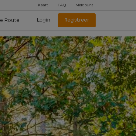
Kaart
FAQ
Meldpunt
Login
je Route
Registreer