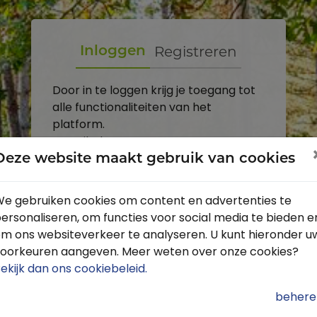
Registreren
Inloggen
Door in te loggen krijg je toegang tot
alle functionaliteiten van het
platform.
E-mailadres
Deze website maakt gebruik van cookies
Wachtwoord
e gebruiken cookies om content en advertenties te
ersonaliseren, om functies voor social media te bieden e
Toon
m ons websiteverkeer te analyseren. U kunt hieronder u
Inloggen
oorkeuren aangeven. Meer weten over onze cookies?
ekijk dan ons cookiebeleid
.
Wachtwoord vergeten?
behere