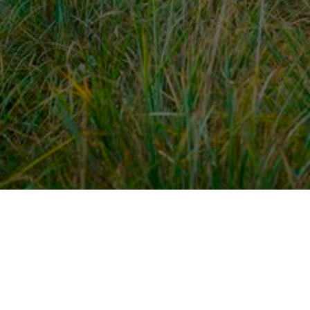
dek meer
Voor ondernemers
es
PaardenWelkom aanmeld