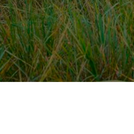
Over ons
en
Provincies / gemeentes