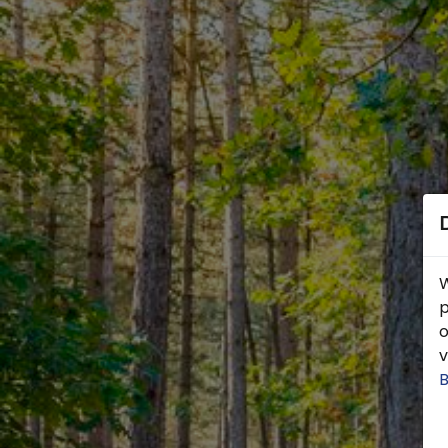
W
p
o
v
B