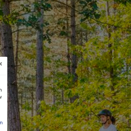
×
n
w
n