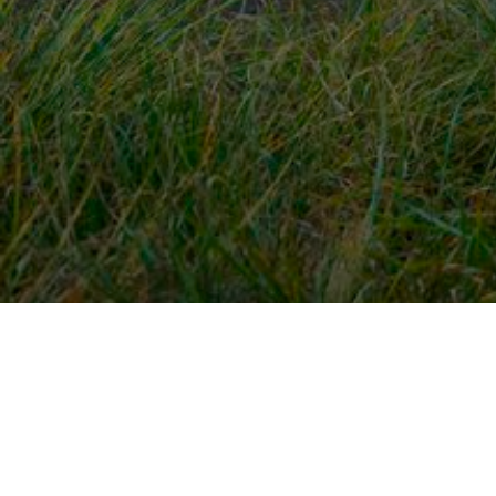
Snel naar
Ont
Inloggen
Rout