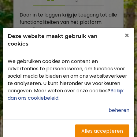
Door in te loggen krijg je toegang tot alle
functionaliteiten van het platform.
E-mailadres
×
Deze website maakt gebruik van
cookies
Wachtwoord
We gebruiken cookies om content en
Toon
advertenties te personaliseren, om functies voor
Inloggen
social media te bieden en om ons websiteverkeer
te analyseren. U kunt hieronder uw voorkeuren
Wachtwoord vergeten?
aangeven. Meer weten over onze cookies?
Bekijk
dan ons cookiebeleid
.
beheren
Heb je nog geen account?
Profiteer van de vele voordelen door je
Alles accepteren
gratis te registreren.