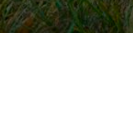
Snel naar
Inloggen
Registreren
Contact
FAQ
Meldpunt
KNHS-ledenvoordeel