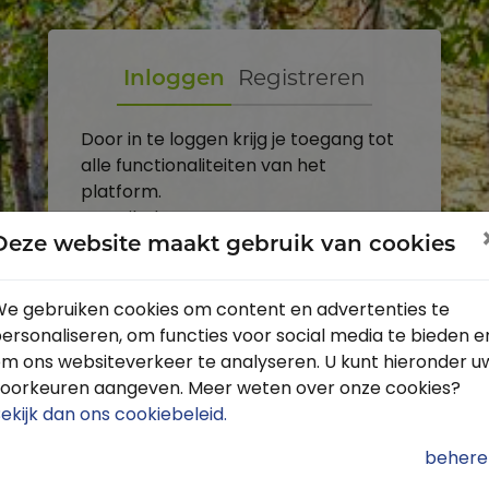
Inloggen
Registreren
Door in te loggen krijg je toegang tot
alle functionaliteiten van het
platform.
E-mailadres
Deze website maakt gebruik van cookies
Wachtwoord
e gebruiken cookies om content en advertenties te
ersonaliseren, om functies voor social media te bieden e
Toon
m ons websiteverkeer te analyseren. U kunt hieronder u
Inloggen
oorkeuren aangeven. Meer weten over onze cookies?
ekijk dan ons cookiebeleid
.
Wachtwoord vergeten?
behere