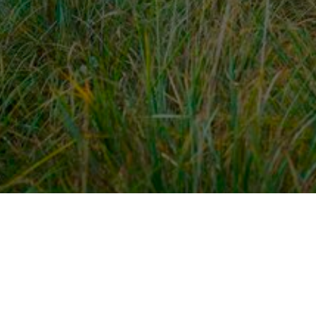
dek meer
Voor ondernemers
es
PaardenWelkom aanmeld