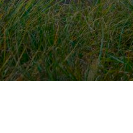
Snel naar
Ont
Inloggen
Rout