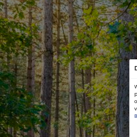
W
p
o
v
B