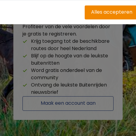
Alles accepteren
Heb je nog geen account?
Profiteer van de vele voordelen door
je gratis te registreren.
Krijg toegang tot de beschikbare
routes door heel Nederland
Blijf op de hoogte van de leukste
buitenritten
Word gratis onderdeel van de
community
Ontvang de leukste Buitenrijden
nieuwsbrief
Maak een account aan