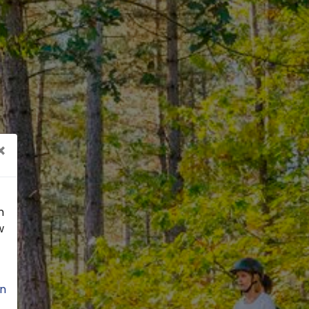
×
n
w
n