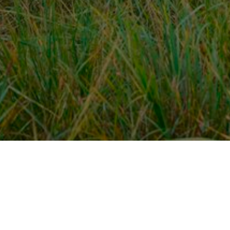
Over ons
en
Provincies / gemeentes