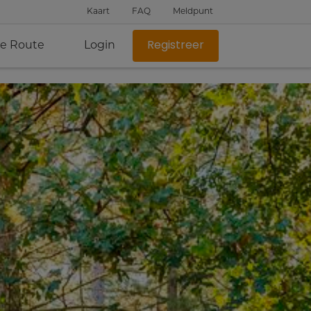
Kaart
FAQ
Meldpunt
je Route
Login
Registreer