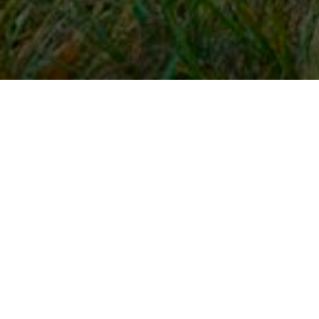
Snel naar
Inloggen
Registreren
Contact
FAQ
Meldpunt
KNHS-ledenvoordeel