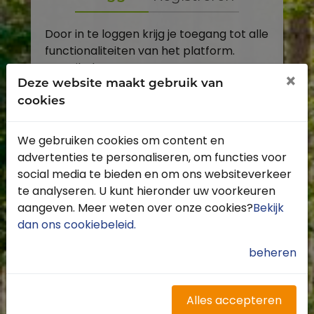
Door in te loggen krijg je toegang tot alle
functionaliteiten van het platform.
E-mailadres
×
Deze website maakt gebruik van
cookies
Wachtwoord
We gebruiken cookies om content en
Toon
advertenties te personaliseren, om functies voor
Inloggen
social media te bieden en om ons websiteverkeer
te analyseren. U kunt hieronder uw voorkeuren
Wachtwoord vergeten?
aangeven. Meer weten over onze cookies?
Bekijk
dan ons cookiebeleid
.
beheren
Heb je nog geen account?
Profiteer van de vele voordelen door je
Alles accepteren
gratis te registreren.