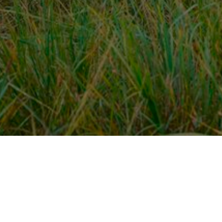
Over ons
en
Provincies / gemeentes