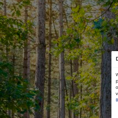
W
p
o
v
B