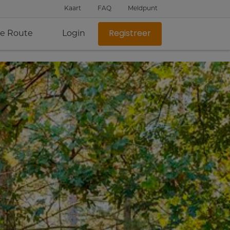
Kaart
FAQ
Meldpunt
je Route
Login
Registreer