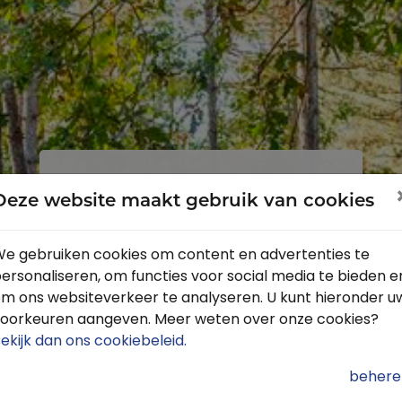
Inloggen
Registreren
Deze website maakt gebruik van cookies
e gebruiken cookies om content en advertenties te
ersonaliseren, om functies voor social media te bieden e
Profiteer van de vele voordelen door
m ons websiteverkeer te analyseren. U kunt hieronder u
je gratis te registreren.
oorkeuren aangeven. Meer weten over onze cookies?
Krijg toegang tot de beschikbare
ekijk dan ons cookiebeleid
.
routes door heel Nederland
behere
Blijf op de hoogte van de leukste