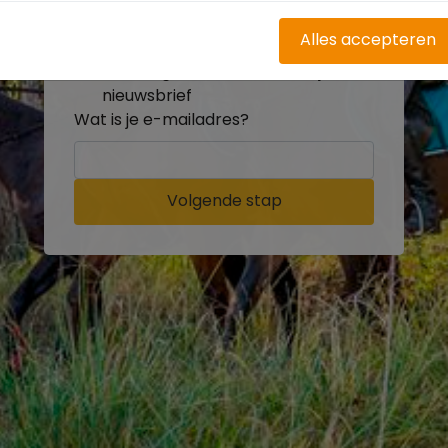
buitenritten
Word gratis onderdeel van de
Alles accepteren
community
Ontvang de leukste Buitenrijden
nieuwsbrief
Wat is je e-mailadres?
Volgende stap