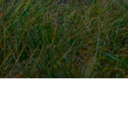
Snel naar
Ont
Inloggen
Rout