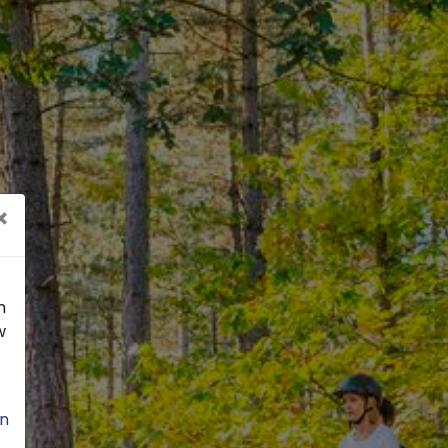
×
n
w
n