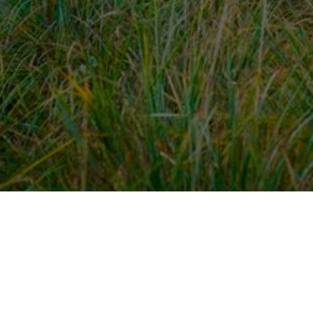
dek meer
Voor ondernemers
es
PaardenWelkom aanmeld