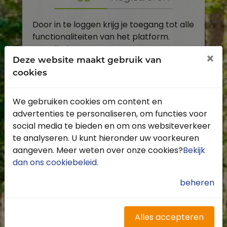
Door in te loggen krijg je toegang tot alle
functionaliteiten van het platform.
E-mailadres
×
Deze website maakt gebruik van
cookies
Wachtwoord
We gebruiken cookies om content en
Toon
advertenties te personaliseren, om functies voor
Inloggen
social media te bieden en om ons websiteverkeer
te analyseren. U kunt hieronder uw voorkeuren
Wachtwoord vergeten?
aangeven. Meer weten over onze cookies?
Bekijk
dan ons cookiebeleid
.
beheren
Heb je nog geen account?
Profiteer van de vele voordelen door je
Alles accepteren
gratis te registreren.