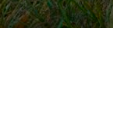
Snel naar
Inloggen
Registreren
Contact
FAQ
Meldpunt
KNHS-ledenvoordeel