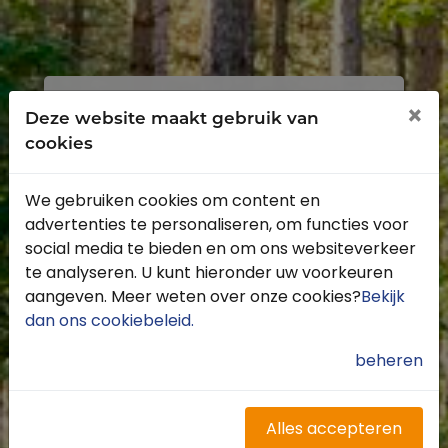
Inloggen
Registreren
×
Deze website maakt gebruik van
cookies
We gebruiken cookies om content en
advertenties te personaliseren, om functies voor
Profiteer van de vele voordelen door je
social media te bieden en om ons websiteverkeer
gratis te registreren.
te analyseren. U kunt hieronder uw voorkeuren
Krijg toegang tot de beschikbare
aangeven. Meer weten over onze cookies?
Bekijk
routes door heel Nederland
dan ons cookiebeleid
.
Blijf op de hoogte van de leukste
buitenritten
beheren
Word gratis onderdeel van de
community
Ontvang de leukste Buitenrijden
Alles accepteren
nieuwsbrief