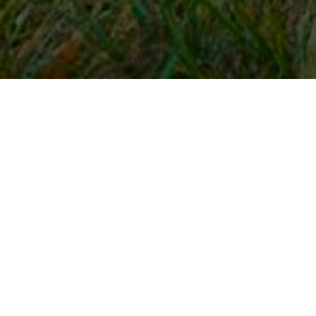
Snel naar
Inloggen
Registreren
Contact
FAQ
Meldpunt
KNHS-ledenvoordeel