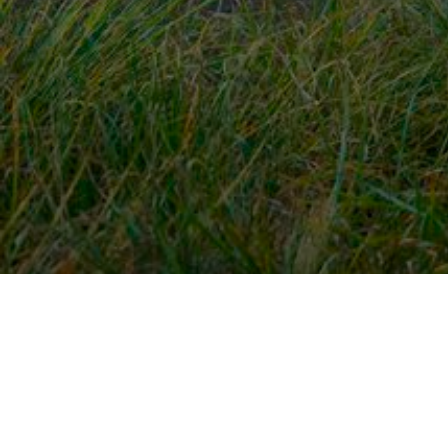
Snel naar
Ont
Inloggen
Rout