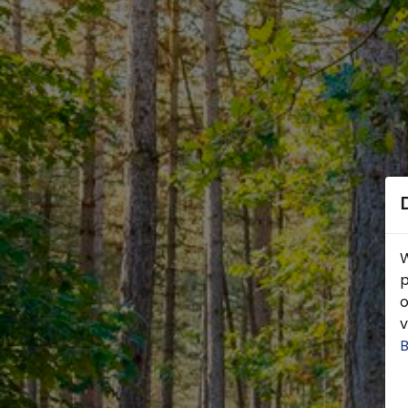
W
p
o
v
B