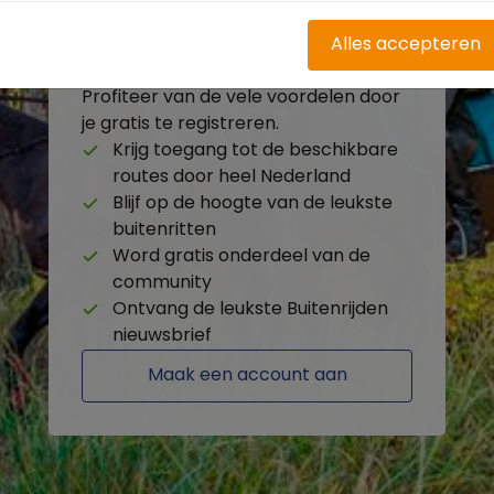
Alles accepteren
Heb je nog geen account?
Profiteer van de vele voordelen door
je gratis te registreren.
Krijg toegang tot de beschikbare
routes door heel Nederland
Blijf op de hoogte van de leukste
buitenritten
Word gratis onderdeel van de
community
Ontvang de leukste Buitenrijden
nieuwsbrief
Maak een account aan