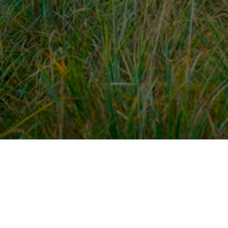
dek meer
Voor ondernemers
es
PaardenWelkom aanmeld