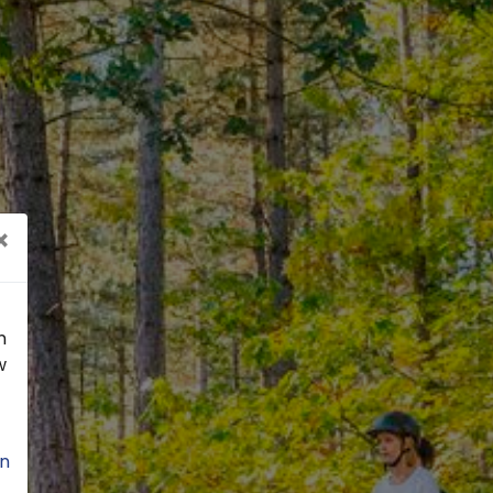
×
n
w
n