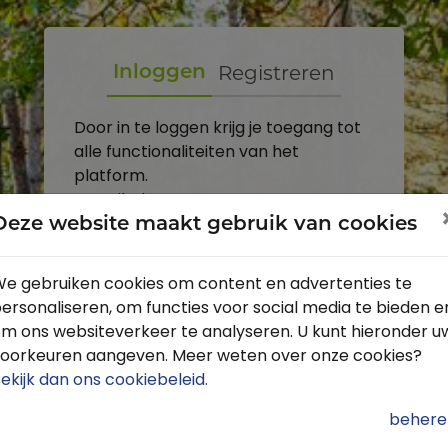
Registreren
Inloggen
Door in te loggen krijg je toegang tot
alle functionaliteiten van het
platform.
E-mailadres
Deze website maakt gebruik van cookies
Wachtwoord
e gebruiken cookies om content en advertenties te
ersonaliseren, om functies voor social media te bieden e
Toon
m ons websiteverkeer te analyseren. U kunt hieronder u
Inloggen
oorkeuren aangeven. Meer weten over onze cookies?
ekijk dan ons cookiebeleid
.
Wachtwoord vergeten?
behere