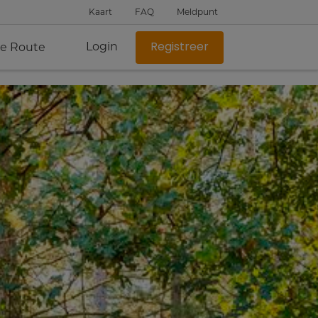
Kaart
FAQ
Meldpunt
Login
je Route
Registreer