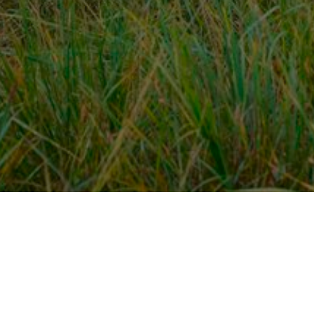
Over ons
en
Provincies / gemeentes