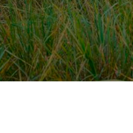
Over ons
en
Provincies / gemeentes