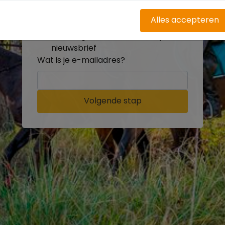
buitenritten
Word gratis onderdeel van de
Alles accepteren
community
Ontvang de leukste Buitenrijden
nieuwsbrief
Wat is je e-mailadres?
Volgende stap