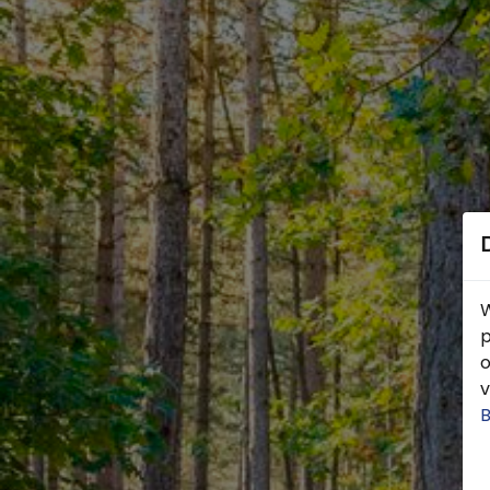
W
p
o
v
B