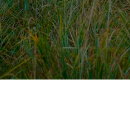
dek meer
Voor ondernemers
es
PaardenWelkom aanmeld