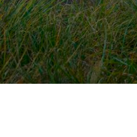
Snel naar
Ont
Inloggen
Rout