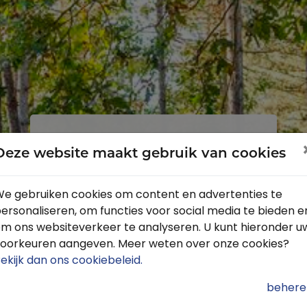
Inloggen
Registreren
Deze website maakt gebruik van cookies
e gebruiken cookies om content en advertenties te
ersonaliseren, om functies voor social media te bieden e
Profiteer van de vele voordelen door
m ons websiteverkeer te analyseren. U kunt hieronder u
je gratis te registreren.
oorkeuren aangeven. Meer weten over onze cookies?
Krijg toegang tot de beschikbare
ekijk dan ons cookiebeleid
.
routes door heel Nederland
behere
Blijf op de hoogte van de leukste