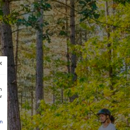
×
n
w
n