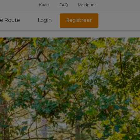
Kaart
FAQ
Meldpunt
je Route
Login
Registreer