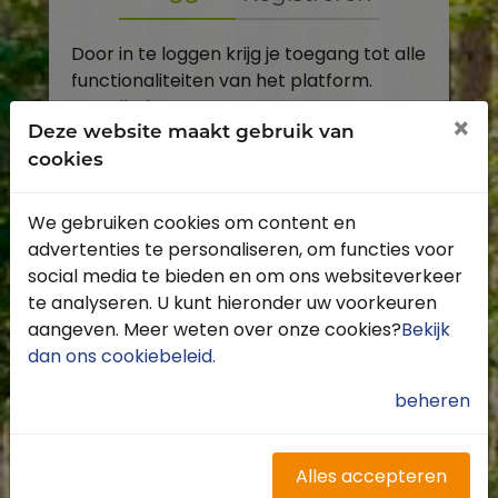
Door in te loggen krijg je toegang tot alle
functionaliteiten van het platform.
E-mailadres
×
Deze website maakt gebruik van
cookies
Wachtwoord
We gebruiken cookies om content en
Toon
advertenties te personaliseren, om functies voor
Inloggen
social media te bieden en om ons websiteverkeer
te analyseren. U kunt hieronder uw voorkeuren
Wachtwoord vergeten?
aangeven. Meer weten over onze cookies?
Bekijk
dan ons cookiebeleid
.
beheren
Heb je nog geen account?
Profiteer van de vele voordelen door je
Alles accepteren
gratis te registreren.