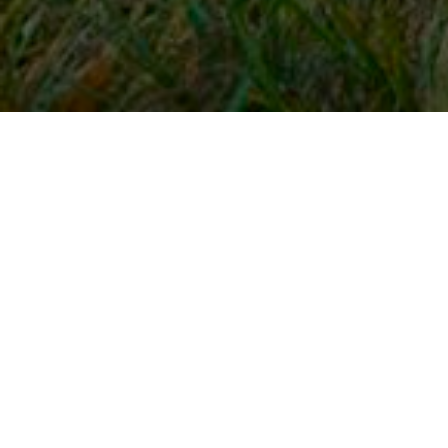
Snel naar
Inloggen
Registreren
Contact
FAQ
Meldpunt
KNHS-ledenvoordeel