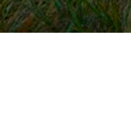
Snel naar
Inloggen
Registreren
Contact
FAQ
Meldpunt
KNHS-ledenvoordeel