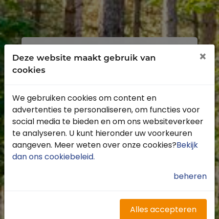
Inloggen
Registreren
×
Deze website maakt gebruik van
cookies
We gebruiken cookies om content en
advertenties te personaliseren, om functies voor
Profiteer van de vele voordelen door je
social media te bieden en om ons websiteverkeer
gratis te registreren.
te analyseren. U kunt hieronder uw voorkeuren
Krijg toegang tot de beschikbare
aangeven. Meer weten over onze cookies?
Bekijk
routes door heel Nederland
dan ons cookiebeleid
.
Blijf op de hoogte van de leukste
buitenritten
beheren
Word gratis onderdeel van de
community
Ontvang de leukste Buitenrijden
Alles accepteren
nieuwsbrief