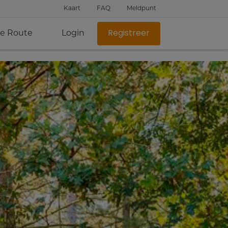
Kaart
FAQ
Meldpunt
je Route
Login
Registreer