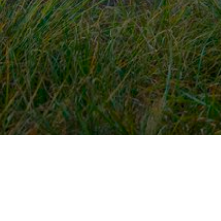
Snel naar
Ont
Inloggen
Rout