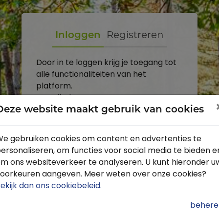
Inloggen
Registreren
Door in te loggen krijg je toegang tot
alle functionaliteiten van het
platform.
E-mailadres
Deze website maakt gebruik van cookies
Wachtwoord
e gebruiken cookies om content en advertenties te
ersonaliseren, om functies voor social media te bieden e
Toon
m ons websiteverkeer te analyseren. U kunt hieronder u
Inloggen
oorkeuren aangeven. Meer weten over onze cookies?
ekijk dan ons cookiebeleid
.
Wachtwoord vergeten?
behere