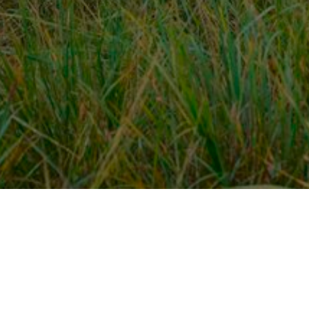
Over ons
en
Provincies / gemeentes