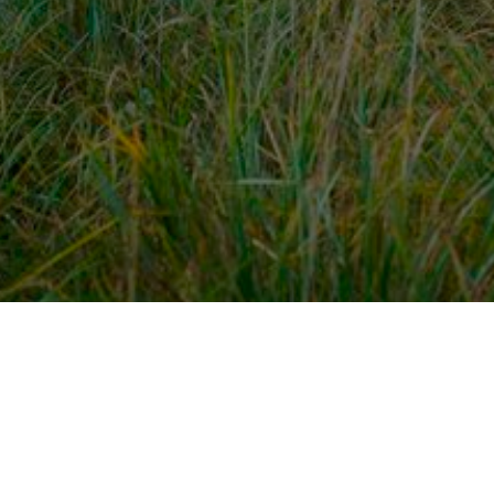
dek meer
Voor ondernemers
es
PaardenWelkom aanmeld