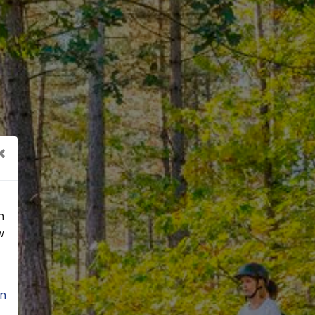
×
n
w
n