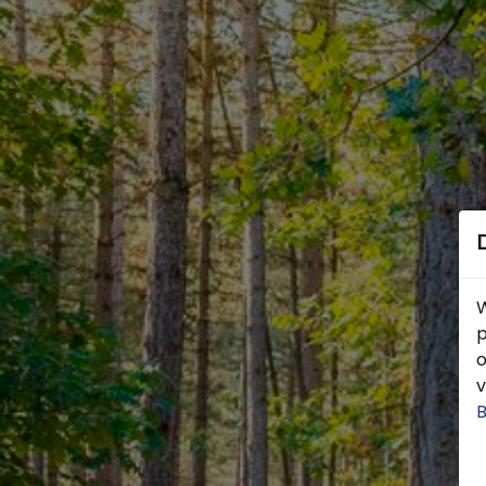
W
p
o
v
B