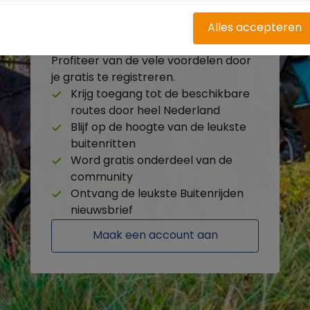
Alles accepteren
Heb je nog geen account?
Profiteer van de vele voordelen door
je gratis te registreren.
Krijg toegang tot de beschikbare
routes door heel Nederland
Blijf op de hoogte van de leukste
buitenritten
Word gratis onderdeel van de
community
Ontvang de leukste Buitenrijden
nieuwsbrief
Maak een account aan