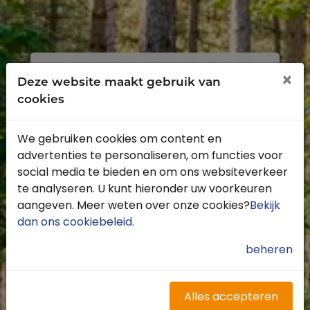
Inloggen
Registreren
×
Deze website maakt gebruik van
cookies
We gebruiken cookies om content en
advertenties te personaliseren, om functies voor
Profiteer van de vele voordelen door je
social media te bieden en om ons websiteverkeer
gratis te registreren.
te analyseren. U kunt hieronder uw voorkeuren
Krijg toegang tot de beschikbare
aangeven. Meer weten over onze cookies?
Bekijk
routes door heel Nederland
dan ons cookiebeleid
.
Blijf op de hoogte van de leukste
buitenritten
beheren
Word gratis onderdeel van de
community
Ontvang de leukste Buitenrijden
Alles accepteren
nieuwsbrief