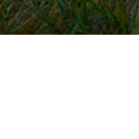
Snel naar
Inloggen
Registreren
Contact
FAQ
Meldpunt
KNHS-ledenvoordeel