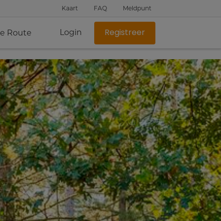
Kaart
FAQ
Meldpunt
Login
je Route
Registreer