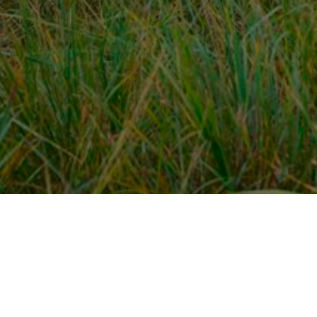
Over ons
en
Provincies / gemeentes