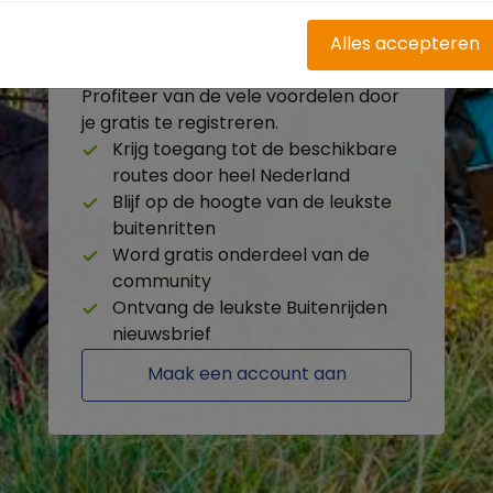
Alles accepteren
Heb je nog geen account?
Profiteer van de vele voordelen door
je gratis te registreren.
Krijg toegang tot de beschikbare
routes door heel Nederland
Blijf op de hoogte van de leukste
buitenritten
Word gratis onderdeel van de
community
Ontvang de leukste Buitenrijden
nieuwsbrief
Maak een account aan