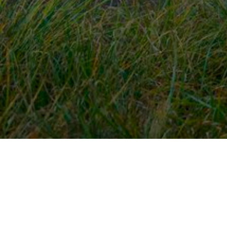
Snel naar
Ont
Inloggen
Rout