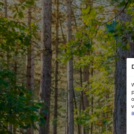
W
p
o
v
B