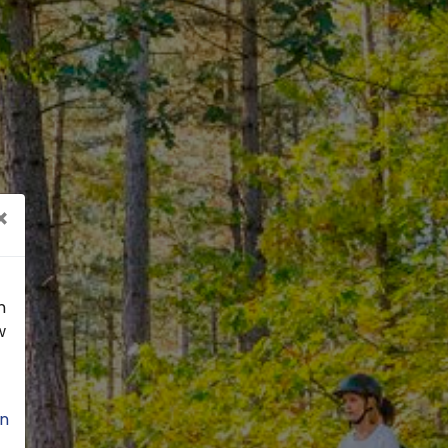
×
n
w
n