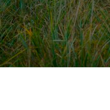
dek meer
Voor ondernemers
es
PaardenWelkom aanmeld