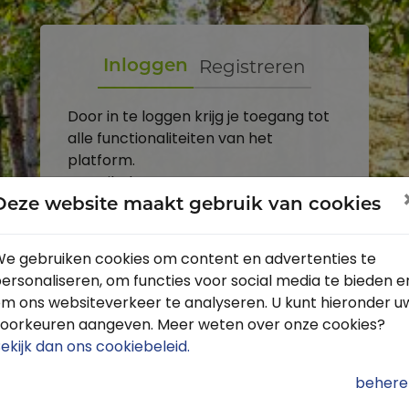
Registreren
Inloggen
Door in te loggen krijg je toegang tot
alle functionaliteiten van het
platform.
E-mailadres
Deze website maakt gebruik van cookies
Wachtwoord
e gebruiken cookies om content en advertenties te
ersonaliseren, om functies voor social media te bieden e
Toon
m ons websiteverkeer te analyseren. U kunt hieronder u
Inloggen
oorkeuren aangeven. Meer weten over onze cookies?
ekijk dan ons cookiebeleid
.
Wachtwoord vergeten?
behere