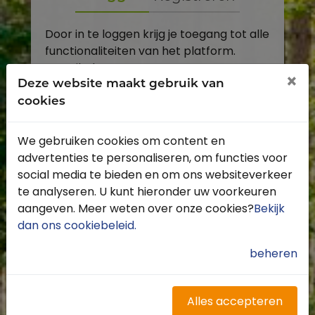
Door in te loggen krijg je toegang tot alle
functionaliteiten van het platform.
E-mailadres
×
Deze website maakt gebruik van
cookies
Wachtwoord
We gebruiken cookies om content en
Toon
advertenties te personaliseren, om functies voor
Inloggen
social media te bieden en om ons websiteverkeer
te analyseren. U kunt hieronder uw voorkeuren
Wachtwoord vergeten?
aangeven. Meer weten over onze cookies?
Bekijk
dan ons cookiebeleid
.
beheren
Heb je nog geen account?
Profiteer van de vele voordelen door je
Alles accepteren
gratis te registreren.