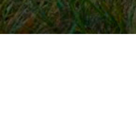
Snel naar
Inloggen
Registreren
Contact
FAQ
Meldpunt
KNHS-ledenvoordeel