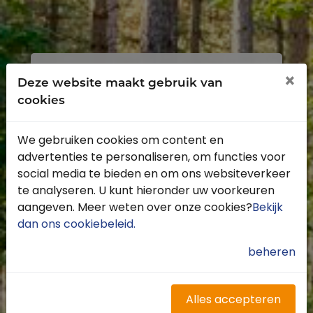
Inloggen
Registreren
×
Deze website maakt gebruik van
cookies
We gebruiken cookies om content en
advertenties te personaliseren, om functies voor
Profiteer van de vele voordelen door je
social media te bieden en om ons websiteverkeer
gratis te registreren.
te analyseren. U kunt hieronder uw voorkeuren
Krijg toegang tot de beschikbare
aangeven. Meer weten over onze cookies?
Bekijk
routes door heel Nederland
dan ons cookiebeleid
.
Blijf op de hoogte van de leukste
buitenritten
beheren
Word gratis onderdeel van de
community
Ontvang de leukste Buitenrijden
Alles accepteren
nieuwsbrief