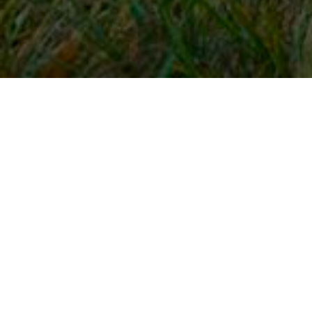
Snel naar
Inloggen
Registreren
Contact
FAQ
Meldpunt
KNHS-ledenvoordeel