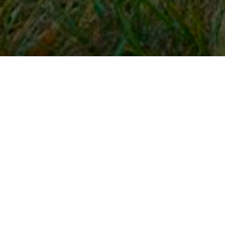
Snel naar
Inloggen
Registreren
Contact
FAQ
Meldpunt
KNHS-ledenvoordeel