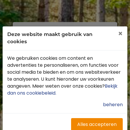
Inloggen
Registreren
×
Deze website maakt gebruik van
cookies
We gebruiken cookies om content en
advertenties te personaliseren, om functies voor
Profiteer van de vele voordelen door je
social media te bieden en om ons websiteverkeer
gratis te registreren.
te analyseren. U kunt hieronder uw voorkeuren
Krijg toegang tot de beschikbare
aangeven. Meer weten over onze cookies?
Bekijk
routes door heel Nederland
dan ons cookiebeleid
.
Blijf op de hoogte van de leukste
buitenritten
beheren
Word gratis onderdeel van de
community
Ontvang de leukste Buitenrijden
Alles accepteren
nieuwsbrief