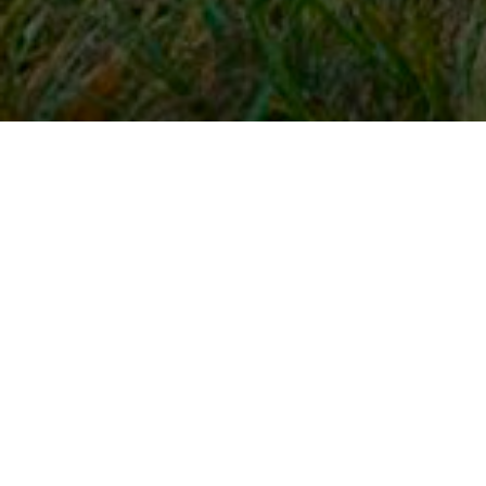
Snel naar
Inloggen
Registreren
Contact
FAQ
Meldpunt
KNHS-ledenvoordeel