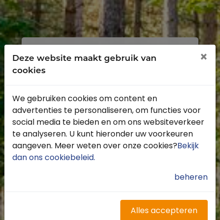
Inloggen
Registreren
×
Deze website maakt gebruik van
cookies
We gebruiken cookies om content en
advertenties te personaliseren, om functies voor
Profiteer van de vele voordelen door je
social media te bieden en om ons websiteverkeer
gratis te registreren.
te analyseren. U kunt hieronder uw voorkeuren
Krijg toegang tot de beschikbare
aangeven. Meer weten over onze cookies?
Bekijk
routes door heel Nederland
dan ons cookiebeleid
.
Blijf op de hoogte van de leukste
buitenritten
beheren
Word gratis onderdeel van de
community
Ontvang de leukste Buitenrijden
Alles accepteren
nieuwsbrief