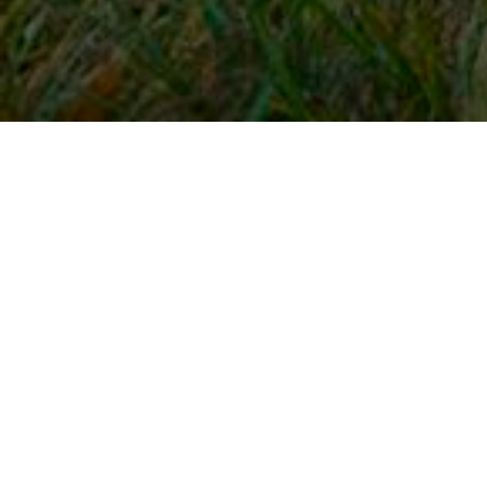
Snel naar
Inloggen
Registreren
Contact
FAQ
Meldpunt
KNHS-ledenvoordeel