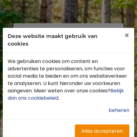
Inloggen
Registreren
×
Deze website maakt gebruik van
cookies
We gebruiken cookies om content en
advertenties te personaliseren, om functies voor
Profiteer van de vele voordelen door je
social media te bieden en om ons websiteverkeer
gratis te registreren.
te analyseren. U kunt hieronder uw voorkeuren
Krijg toegang tot de beschikbare
aangeven. Meer weten over onze cookies?
Bekijk
routes door heel Nederland
dan ons cookiebeleid
.
Blijf op de hoogte van de leukste
buitenritten
beheren
Word gratis onderdeel van de
community
Ontvang de leukste Buitenrijden
Alles accepteren
nieuwsbrief