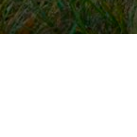
Snel naar
Inloggen
Registreren
Contact
FAQ
Meldpunt
KNHS-ledenvoordeel