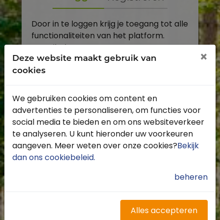
Door in te loggen krijg je toegang tot alle
functionaliteiten van het platform.
E-mailadres
×
Deze website maakt gebruik van
cookies
Wachtwoord
We gebruiken cookies om content en
Toon
advertenties te personaliseren, om functies voor
Inloggen
social media te bieden en om ons websiteverkeer
te analyseren. U kunt hieronder uw voorkeuren
Wachtwoord vergeten?
aangeven. Meer weten over onze cookies?
Bekijk
dan ons cookiebeleid
.
beheren
Heb je nog geen account?
Profiteer van de vele voordelen door je
Alles accepteren
gratis te registreren.