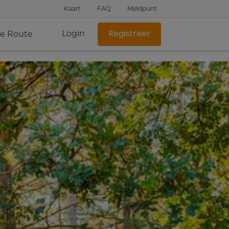
Kaart
FAQ
Meldpunt
Login
je Route
Registreer