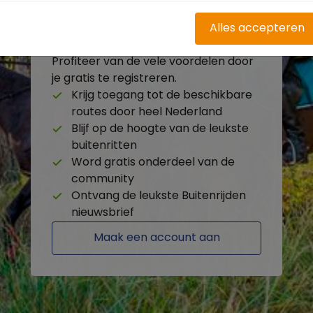
Alles accepteren
Heb je nog geen account?
Profiteer van de vele voordelen door
je gratis te registreren.
Krijg toegang tot de beschikbare
routes door heel Nederland
Blijf op de hoogte van de leukste
buitenritten
Word gratis onderdeel van de
community
Ontvang de leukste Buitenrijden
nieuwsbrief
Maak een account aan