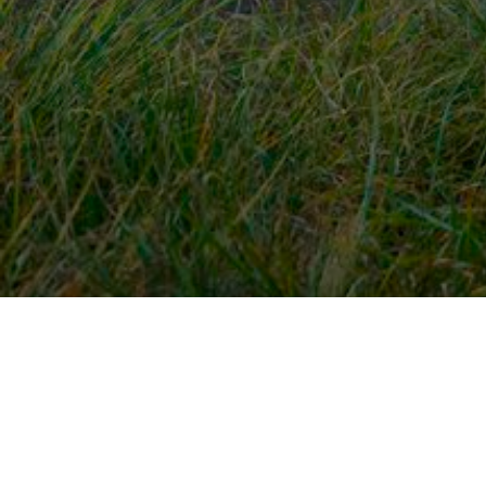
Snel naar
Ont
Inloggen
Rout