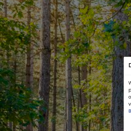
W
p
o
v
B