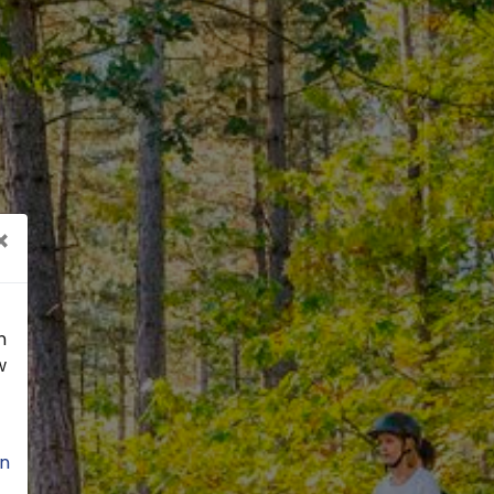
×
n
w
n