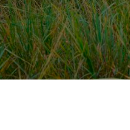
Over ons
en
Provincies / gemeentes