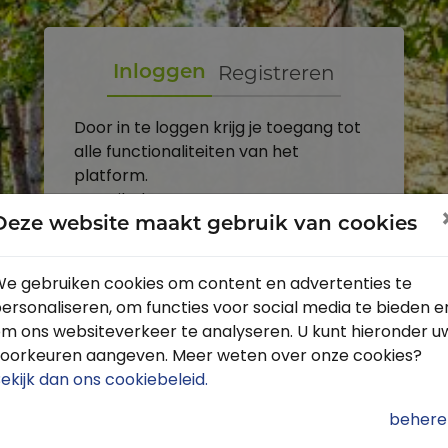
Registreren
Inloggen
Door in te loggen krijg je toegang tot
alle functionaliteiten van het
platform.
E-mailadres
Deze website maakt gebruik van cookies
Wachtwoord
e gebruiken cookies om content en advertenties te
ersonaliseren, om functies voor social media te bieden e
Toon
m ons websiteverkeer te analyseren. U kunt hieronder u
Inloggen
oorkeuren aangeven. Meer weten over onze cookies?
ekijk dan ons cookiebeleid
.
Wachtwoord vergeten?
behere