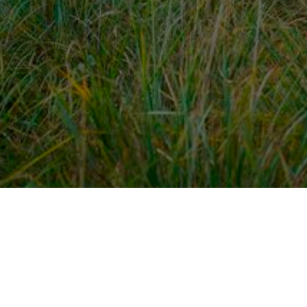
dek meer
Voor ondernemers
es
PaardenWelkom aanmeld