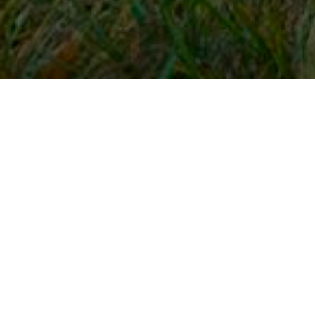
Snel naar
Inloggen
Registreren
Contact
FAQ
Meldpunt
KNHS-ledenvoordeel