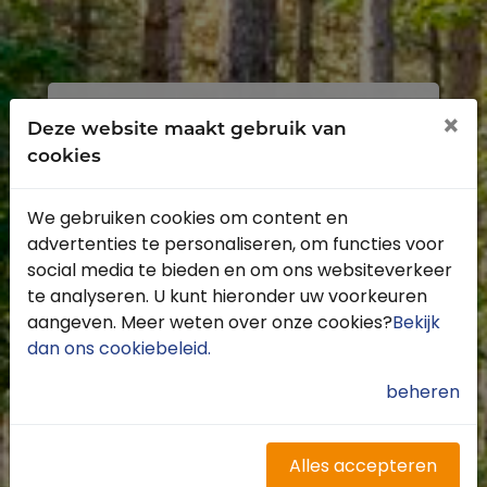
Inloggen
Registreren
×
Deze website maakt gebruik van
cookies
We gebruiken cookies om content en
advertenties te personaliseren, om functies voor
Profiteer van de vele voordelen door je
social media te bieden en om ons websiteverkeer
gratis te registreren.
te analyseren. U kunt hieronder uw voorkeuren
Krijg toegang tot de beschikbare
aangeven. Meer weten over onze cookies?
Bekijk
routes door heel Nederland
dan ons cookiebeleid
.
Blijf op de hoogte van de leukste
buitenritten
beheren
Word gratis onderdeel van de
community
Ontvang de leukste Buitenrijden
Alles accepteren
nieuwsbrief