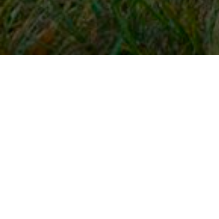
Snel naar
Inloggen
Registreren
Contact
FAQ
Meldpunt
KNHS-ledenvoordeel