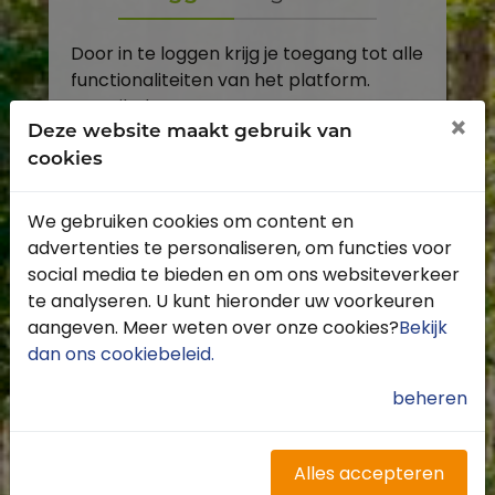
Door in te loggen krijg je toegang tot alle
functionaliteiten van het platform.
E-mailadres
×
Deze website maakt gebruik van
cookies
Wachtwoord
We gebruiken cookies om content en
Toon
advertenties te personaliseren, om functies voor
Inloggen
social media te bieden en om ons websiteverkeer
te analyseren. U kunt hieronder uw voorkeuren
Wachtwoord vergeten?
aangeven. Meer weten over onze cookies?
Bekijk
dan ons cookiebeleid
.
beheren
Heb je nog geen account?
Profiteer van de vele voordelen door je
Alles accepteren
gratis te registreren.