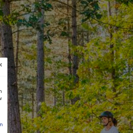
×
n
w
n