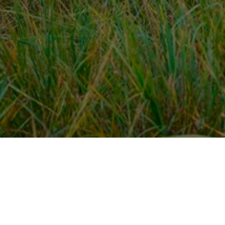
Over ons
en
Provincies / gemeentes