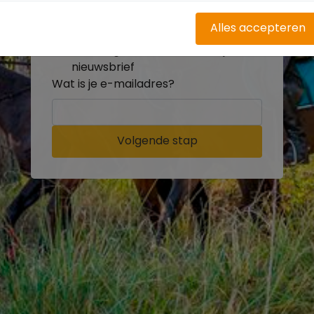
buitenritten
Word gratis onderdeel van de
Alles accepteren
community
Ontvang de leukste Buitenrijden
nieuwsbrief
Wat is je e-mailadres?
Volgende stap