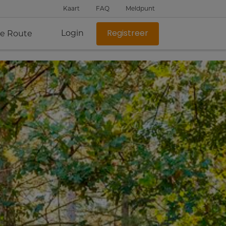
Kaart
FAQ
Meldpunt
Login
je Route
Registreer