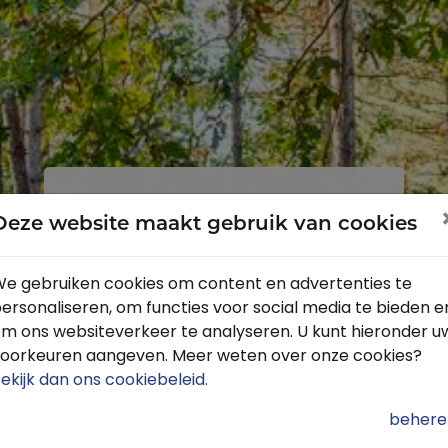
Inloggen
Registreren
Deze website maakt gebruik van cookies
e gebruiken cookies om content en advertenties te
ersonaliseren, om functies voor social media te bieden e
Profiteer van de vele voordelen door
m ons websiteverkeer te analyseren. U kunt hieronder u
je gratis te registreren.
oorkeuren aangeven. Meer weten over onze cookies?
Krijg toegang tot de beschikbare
ekijk dan ons cookiebeleid
.
routes door heel Nederland
behere
Blijf op de hoogte van de leukste