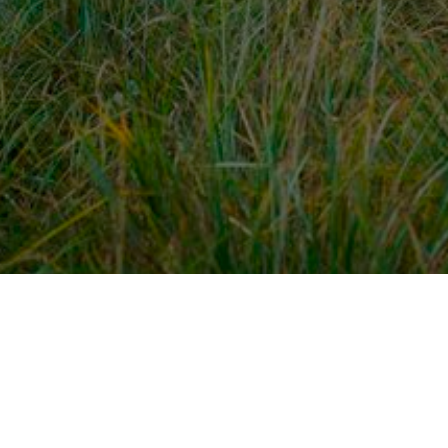
dek meer
Voor ondernemers
es
PaardenWelkom aanmeld