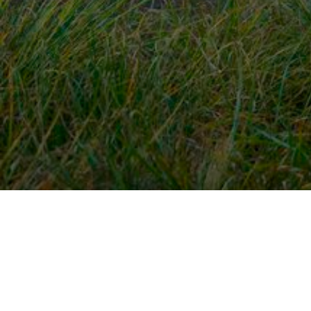
Snel naar
Ont
Inloggen
Rout