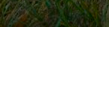
Snel naar
Inloggen
Registreren
Contact
FAQ
Meldpunt
KNHS-ledenvoordeel