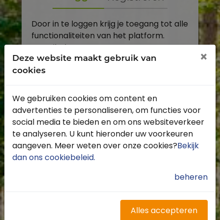
Door in te loggen krijg je toegang tot alle
functionaliteiten van het platform.
E-mailadres
×
Deze website maakt gebruik van
cookies
Wachtwoord
We gebruiken cookies om content en
Toon
advertenties te personaliseren, om functies voor
Inloggen
social media te bieden en om ons websiteverkeer
te analyseren. U kunt hieronder uw voorkeuren
Wachtwoord vergeten?
aangeven. Meer weten over onze cookies?
Bekijk
dan ons cookiebeleid
.
beheren
Heb je nog geen account?
Profiteer van de vele voordelen door je
Alles accepteren
gratis te registreren.