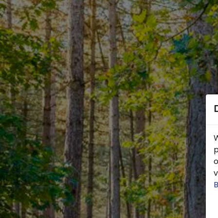
W
p
o
v
B