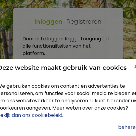
Inloggen
Registreren
Door in te loggen krijg je toegang tot
alle functionaliteiten van het
platform.
E-mailadres
Deze website maakt gebruik van cookies
Wachtwoord
e gebruiken cookies om content en advertenties te
ersonaliseren, om functies voor social media te bieden e
Toon
m ons websiteverkeer te analyseren. U kunt hieronder u
Inloggen
oorkeuren aangeven. Meer weten over onze cookies?
ekijk dan ons cookiebeleid
.
Wachtwoord vergeten?
behere