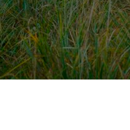
dek meer
Voor ondernemers
es
PaardenWelkom aanmeld