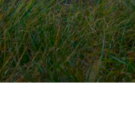
Snel naar
Ont
Inloggen
Rout