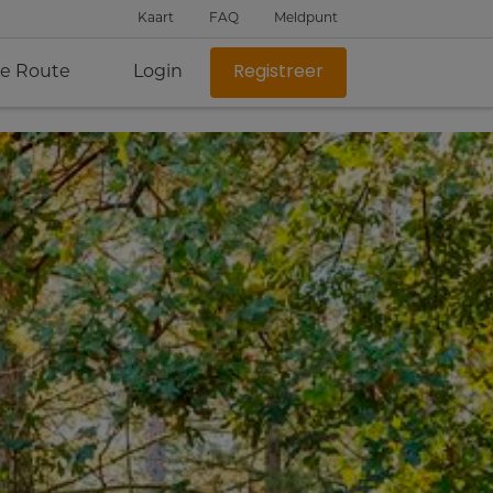
Kaart
FAQ
Meldpunt
je Route
Login
Registreer