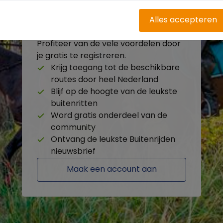
Alles accepteren
Heb je nog geen account?
Profiteer van de vele voordelen door
je gratis te registreren.
Krijg toegang tot de beschikbare
routes door heel Nederland
Blijf op de hoogte van de leukste
buitenritten
Word gratis onderdeel van de
community
Ontvang de leukste Buitenrijden
nieuwsbrief
Maak een account aan