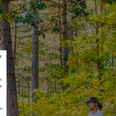
×
n
w
n