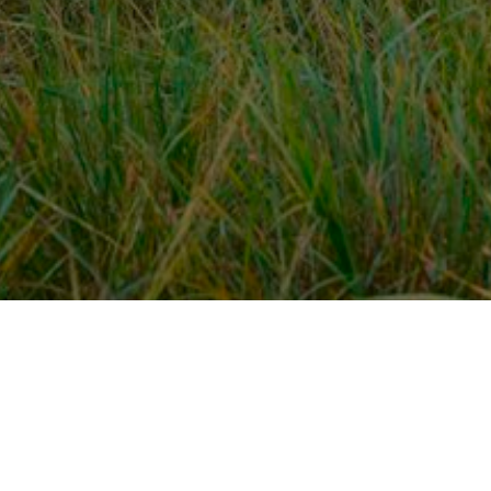
Over ons
en
Provincies / gemeentes