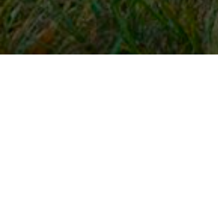
Snel naar
Inloggen
Registreren
Contact
FAQ
Meldpunt
KNHS-ledenvoordeel