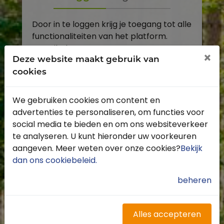
Door in te loggen krijg je toegang tot alle
functionaliteiten van het platform.
E-mailadres
×
Deze website maakt gebruik van
cookies
Wachtwoord
We gebruiken cookies om content en
Toon
advertenties te personaliseren, om functies voor
Inloggen
social media te bieden en om ons websiteverkeer
te analyseren. U kunt hieronder uw voorkeuren
Wachtwoord vergeten?
aangeven. Meer weten over onze cookies?
Bekijk
dan ons cookiebeleid
.
beheren
Heb je nog geen account?
Profiteer van de vele voordelen door je
Alles accepteren
gratis te registreren.