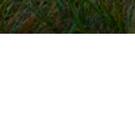
Snel naar
Inloggen
Registreren
Contact
FAQ
Meldpunt
KNHS-ledenvoordeel