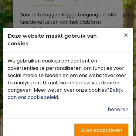
Door in te loggen krijg je toegang tot alle
functionaliteiten van het platform.
E-mailadres
×
Deze website maakt gebruik van
cookies
Wachtwoord
We gebruiken cookies om content en
Toon
advertenties te personaliseren, om functies voor
Inloggen
social media te bieden en om ons websiteverkeer
te analyseren. U kunt hieronder uw voorkeuren
Wachtwoord vergeten?
aangeven. Meer weten over onze cookies?
Bekijk
dan ons cookiebeleid
.
beheren
Heb je nog geen account?
Profiteer van de vele voordelen door je
Alles accepteren
gratis te registreren.