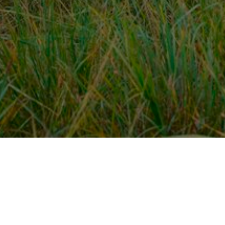
Over ons
en
Provincies / gemeentes