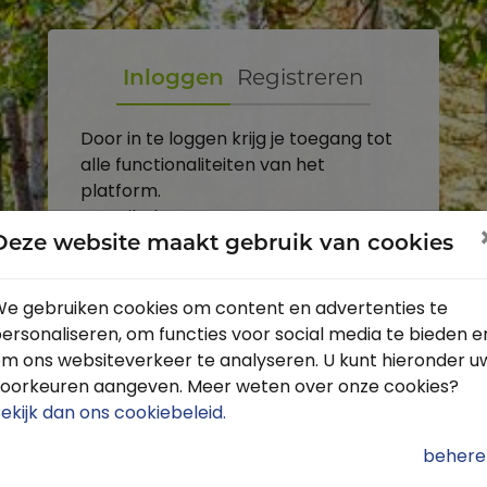
Inloggen
Registreren
Door in te loggen krijg je toegang tot
alle functionaliteiten van het
platform.
E-mailadres
Deze website maakt gebruik van cookies
Wachtwoord
e gebruiken cookies om content en advertenties te
ersonaliseren, om functies voor social media te bieden e
Toon
m ons websiteverkeer te analyseren. U kunt hieronder u
Inloggen
oorkeuren aangeven. Meer weten over onze cookies?
ekijk dan ons cookiebeleid
.
Wachtwoord vergeten?
behere