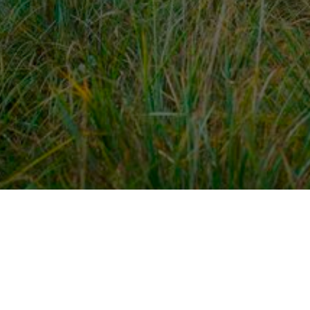
dek meer
Voor ondernemers
es
PaardenWelkom aanmeld