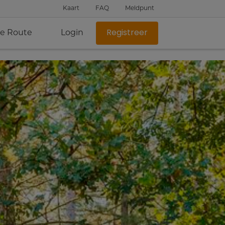
Kaart
FAQ
Meldpunt
je Route
Login
Registreer