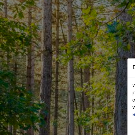
W
p
o
v
B