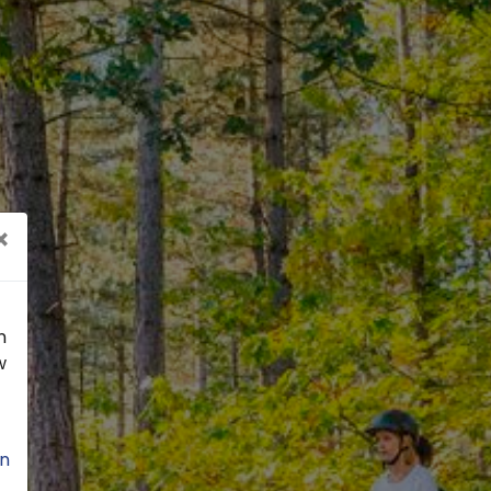
×
n
w
n