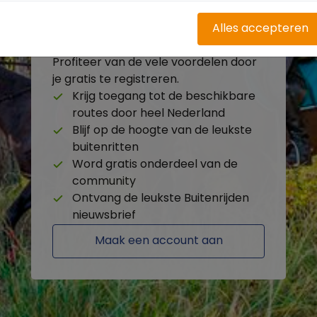
Alles accepteren
Heb je nog geen account?
Profiteer van de vele voordelen door
je gratis te registreren.
Krijg toegang tot de beschikbare
routes door heel Nederland
Blijf op de hoogte van de leukste
buitenritten
Word gratis onderdeel van de
community
Ontvang de leukste Buitenrijden
nieuwsbrief
Maak een account aan