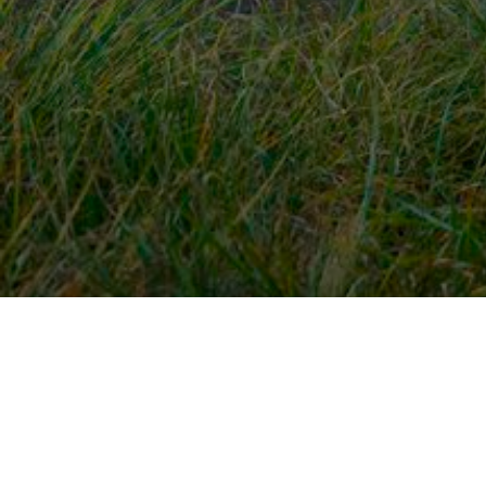
Snel naar
Ont
Inloggen
Rout