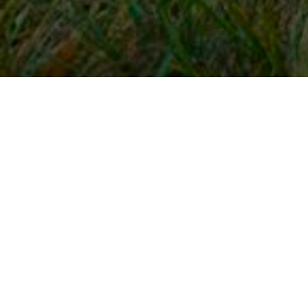
Snel naar
Inloggen
Registreren
Contact
FAQ
Meldpunt
KNHS-ledenvoordeel