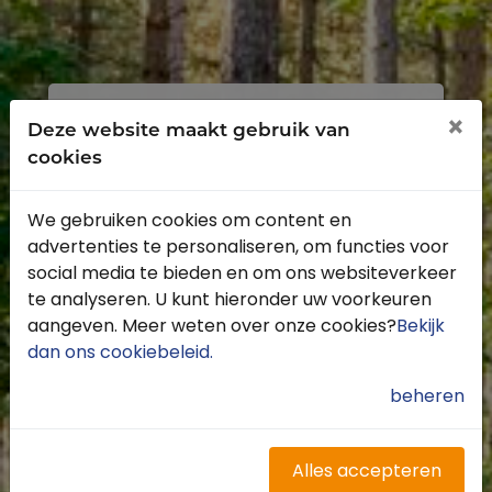
Inloggen
Registreren
×
Deze website maakt gebruik van
cookies
We gebruiken cookies om content en
advertenties te personaliseren, om functies voor
Profiteer van de vele voordelen door je
social media te bieden en om ons websiteverkeer
gratis te registreren.
te analyseren. U kunt hieronder uw voorkeuren
Krijg toegang tot de beschikbare
aangeven. Meer weten over onze cookies?
Bekijk
routes door heel Nederland
dan ons cookiebeleid
.
Blijf op de hoogte van de leukste
buitenritten
beheren
Word gratis onderdeel van de
community
Ontvang de leukste Buitenrijden
Alles accepteren
nieuwsbrief