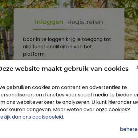
Inloggen
Registreren
Door in te loggen krijg je toegang tot
alle functionaliteiten van het
platform.
E-mailadres
Deze website maakt gebruik van cookies
Wachtwoord
e gebruiken cookies om content en advertenties te
ersonaliseren, om functies voor social media te bieden e
Toon
m ons websiteverkeer te analyseren. U kunt hieronder u
Inloggen
oorkeuren aangeven. Meer weten over onze cookies?
ekijk dan ons cookiebeleid
.
Wachtwoord vergeten?
behere