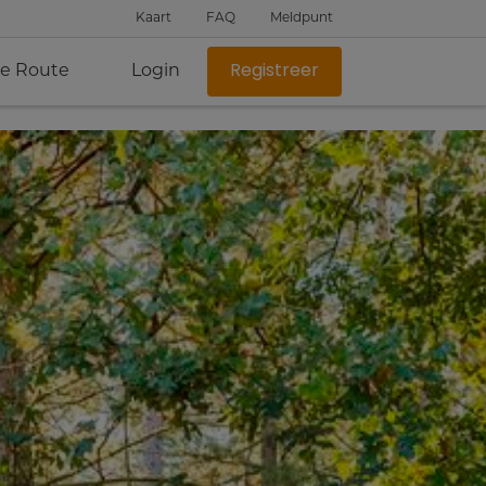
Kaart
FAQ
Meldpunt
je Route
Login
Registreer