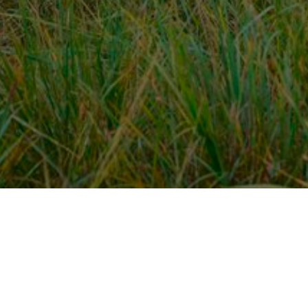
Over ons
en
Provincies / gemeentes