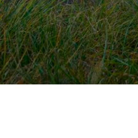
Snel naar
Ont
Inloggen
Rout