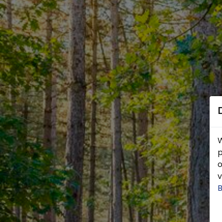
W
p
o
v
B