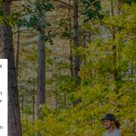
×
n
w
n