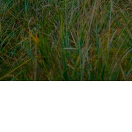
dek meer
Voor ondernemers
es
PaardenWelkom aanmeld