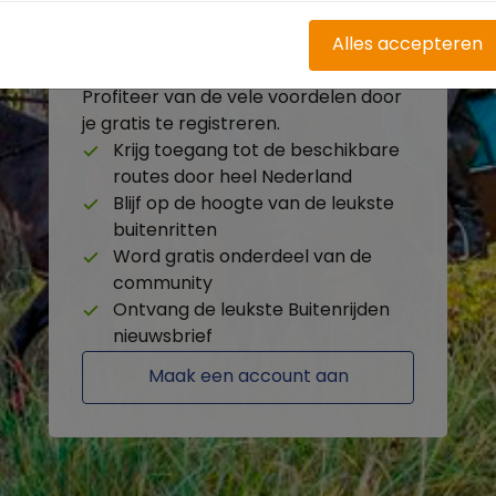
Alles accepteren
Heb je nog geen account?
Profiteer van de vele voordelen door
je gratis te registreren.
Krijg toegang tot de beschikbare
routes door heel Nederland
Blijf op de hoogte van de leukste
buitenritten
Word gratis onderdeel van de
community
Ontvang de leukste Buitenrijden
nieuwsbrief
Maak een account aan