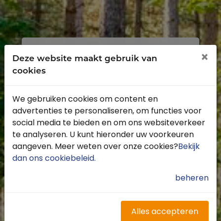
Inloggen
Registreren
×
Deze website maakt gebruik van
cookies
We gebruiken cookies om content en
advertenties te personaliseren, om functies voor
Profiteer van de vele voordelen door je
social media te bieden en om ons websiteverkeer
gratis te registreren.
te analyseren. U kunt hieronder uw voorkeuren
Krijg toegang tot de beschikbare
aangeven. Meer weten over onze cookies?
Bekijk
routes door heel Nederland
dan ons cookiebeleid
.
Blijf op de hoogte van de leukste
buitenritten
beheren
Word gratis onderdeel van de
community
Ontvang de leukste Buitenrijden
Alles accepteren
nieuwsbrief