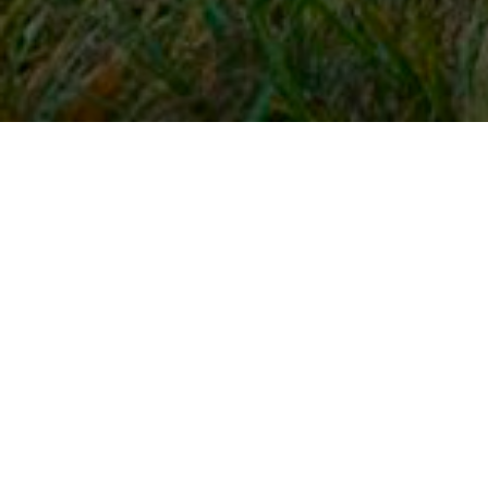
Snel naar
Inloggen
Registreren
Contact
FAQ
Meldpunt
KNHS-ledenvoordeel